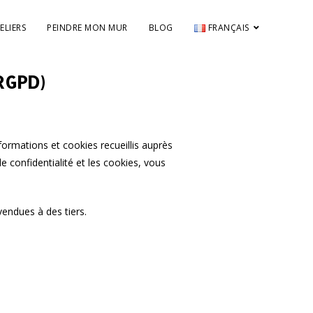
ELIERS
PEINDRE MON MUR
BLOG
FRANÇAIS
(RGPD)
nformations et cookies recueillis auprès
 confidentialité et les cookies, vous
vendues à des tiers.