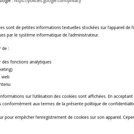
Google :
https://policies.google.com/privacy
s sont de petites informations textuelles stockées sur l’appareil de l’u
ues par le système informatique de l’administrateur.
 de :
r des fonctions analytiques
keting)
e web
ontenu
s informations sur l’utilisation des cookies sont affichées. En acceptan
okies conformément aux termes de la présente politique de confidentialit
eur pour empêcher l’enregistrement de cookies sur son appareil. Cepen