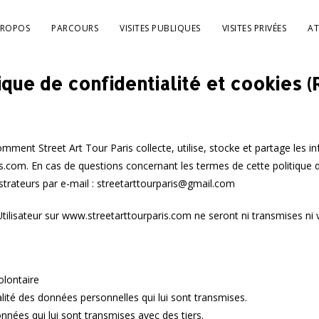
PROPOS
PARCOURS
VISITES PUBLIQUES
VISITES PRIVÉES
AT
ique de confidentialité et cookies 
comment Street Art Tour Paris collecte, utilise, stocke et partage les i
s.com. En cas de questions concernant les termes de cette politique de
trateurs par e-mail : streetarttourparis@gmail.com
tilisateur sur www.streetarttourparis.com ne seront ni transmises ni 
lontaire
ialité des données personnelles qui lui sont transmises.
nnées qui lui sont transmises avec des tiers.