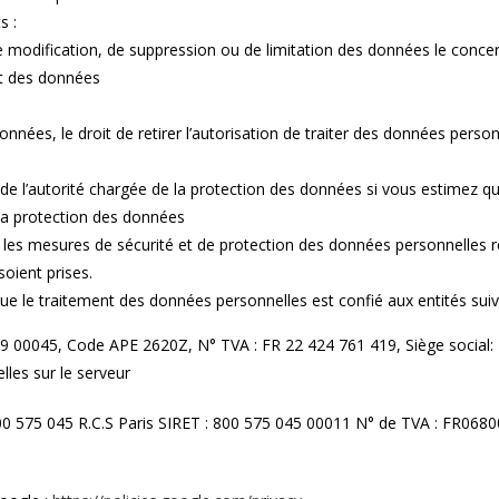
nts :
, de modification, de suppression ou de limitation des données le conce
nt des données
nnées, le droit de retirer l’autorisation de traiter des données personn
 de l’autorité chargée de la protection des données si vous estimez q
la protection des données
s les mesures de sécurité et de protection des données personnelles r
oient prises.
 que le traitement des données personnelles est confié aux entités sui
9 00045, Code APE 2620Z, N° TVA : FR 22 424 761 419, Siège social:
les sur le serveur
0 575 045 R.C.S Paris SIRET : 800 575 045 00011 N° de TVA : FR06800