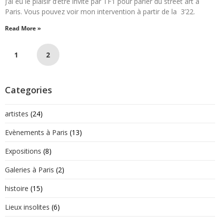
J’ai eu le plaisir d’être invité par TF1 pour parler du street art à
Paris. Vous pouvez voir mon intervention à partir de la 3’22.
Read More »
1
2
Categories
artistes
(24)
Evènements à Paris
(13)
Expositions
(8)
Galeries à Paris
(2)
histoire
(15)
Lieux insolites
(6)