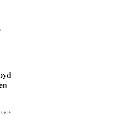
s,
loyd
 en
rue le