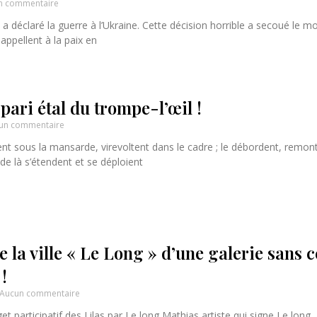
n commentaire
n a déclaré la guerre à l’Ukraine. Cette décision horrible a secoué le 
 appellent à la paix en
pari étal du trompe-l’œil !
un commentaire
nt sous la mansarde, virevoltent dans le cadre ; le débordent, remont
 de là s’étendent et se déploient
 la ville « Le Long » d’une galerie sans c
!
Aucun commentaire
et participatif des Lilas par Le long Mathias artiste qui signe Le long