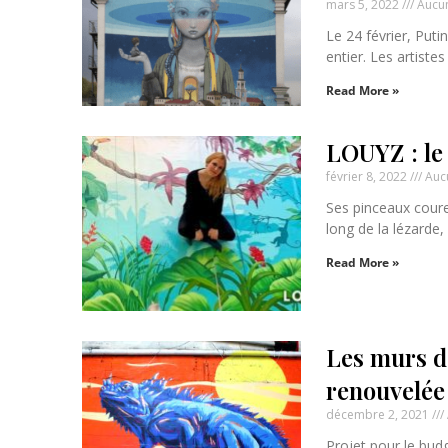
mars 5, 2022
Aucu
Le 24 février, Puti
entier. Les artistes
Read More »
LOUYZ : le 
février 8, 2022
Auc
Ses pinceaux coure
long de la lézarde,
Read More »
Les murs de
renouvelée 
décembre 2, 2021
Projet pour le budg