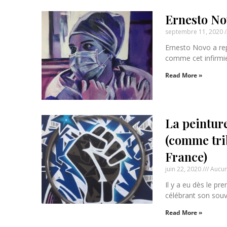
Ernesto Nov
septembre 11, 2020
Ernesto Novo a rep
comme cet infirmie
Read More »
La peintur
(comme trib
France)
juin 22, 2020
Aucun
Il y a eu dès le pr
célébrant son souve
Read More »